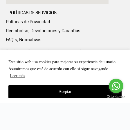
- POLÍTICAS DE SERVICIOS -
Políticas de Privacidad
Reembolso, Devoluciones y Garantías
FAQ´s, Normativas
Scalapay:
Compra ahora y paga en 3 cuotas
mensuales sin intereses
Este sitio web usa cookies para mejorar su experiencia de usuario.
Asumiremos que está de acuerdo con ello si sigue navegando.
Scalapay Política Privacidad
Leer más
Aceptar
Copyright © 2021 all rights reserved - Vialmotor