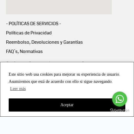
- POLÍTICAS DE SERVICIOS -
Políticas de Privacidad
Reembolso, Devoluciones y Garantías
FAQ´s, Normativas
Scalapay:
Compra ahora y paga en 3 cuotas
mensuales sin intereses
Este sitio web usa cookies para mejorar su experiencia de usuario.
Asumiremos que está de acuerdo con ello si sigue navegando.
Scalapay Política Privacidad
Leer más
Aceptar
Copyright © 2021 all rights reserved - Vialmotor