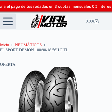
ona el pago de tus rodadas en 3 cuotas mensuales 0% interés
0.00
€
Inicio
NEUMÁTICOS
PI. SPORT DEMON 100/90-18 56H F TL
OFERTA