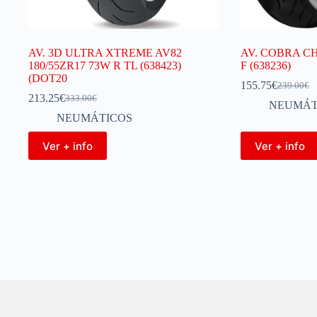
AV. 3D ULTRA XTREME AV82
AV. COBRA CH
180/55ZR17 73W R TL (638423)
F (638236)
(DOT20
155.75
€
239.00
€
213.25
€
333.00
€
NEUMÁT
NEUMÁTICOS
Ver + info
Ver + info