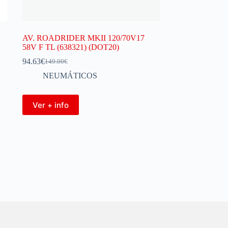
AV. ROADRIDER MKII 120/70V17
58V F TL (638321) (DOT20)
94.63
€
149.00
€
NEUMÁTICOS
Ver + info