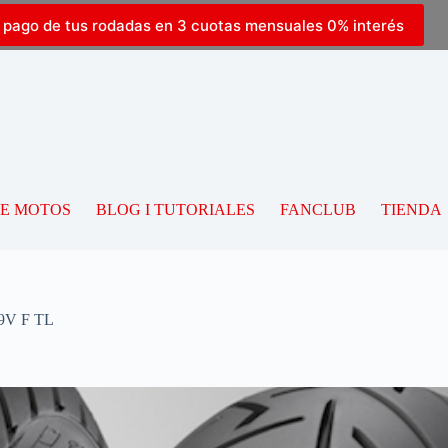
l pago de tus rodadas en 3 cuotas mensuales 0% interés
DE MOTOS
BLOG I TUTORIALES
FANCLUB
TIENDA
9V F TL