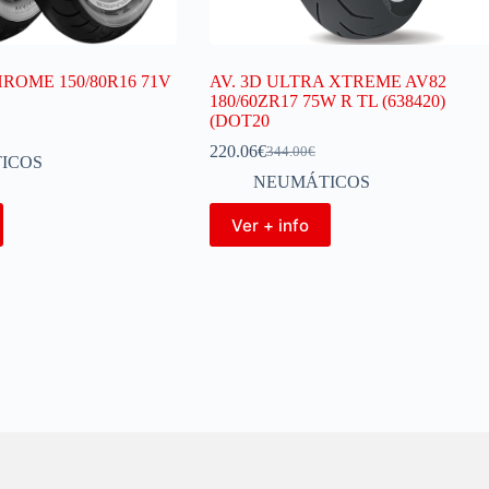
ROME 150/80R16 71V
AV. 3D ULTRA XTREME AV82
180/60ZR17 75W R TL (638420)
(DOT20
220.06
€
344.00
€
ICOS
NEUMÁTICOS
Ver + info