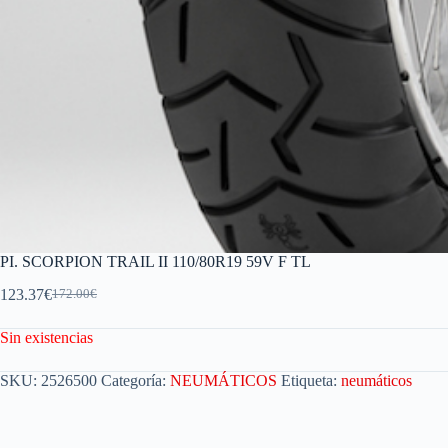
PI. SCORPION TRAIL II 110/80R19 59V F TL
123.37
€
172.00
€
Sin existencias
SKU:
2526500
Categoría:
NEUMÁTICOS
Etiqueta:
neumáticos