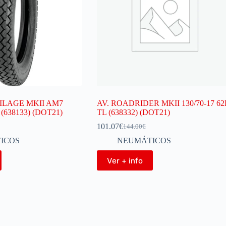
ILAGE MKII AM7
AV. ROADRIDER MKII 130/70-17 6
R (638133) (DOT21)
TL (638332) (DOT21)
101.07
€
144.00
€
ICOS
NEUMÁTICOS
Ver + info