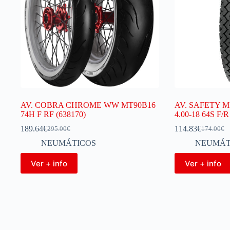
AV. COBRA CHROME WW MT90B16
AV. SAFETY M
74H F RF (638170)
4.00-18 64S F/
189.64
€
114.83
€
295.00
€
174.00
€
NEUMÁTICOS
NEUMÁT
Ver + info
Ver + info