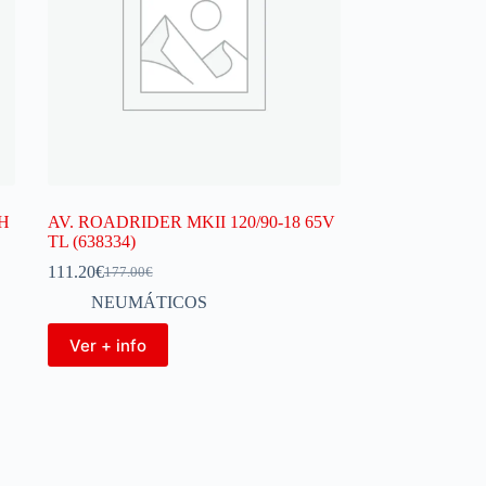
2H
AV. ROADRIDER MKII 120/90-18 65V
TL (638334)
111.20
€
177.00
€
NEUMÁTICOS
Ver + info