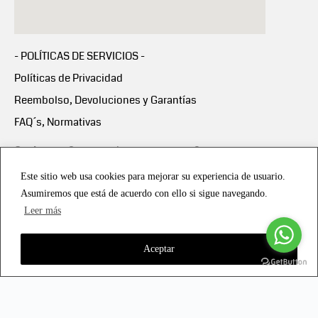
- POLÍTICAS DE SERVICIOS -
Políticas de Privacidad
Reembolso, Devoluciones y Garantías
FAQ´s, Normativas
Scalapay:
Compra ahora y paga en 3 cuotas
mensuales sin intereses
Este sitio web usa cookies para mejorar su experiencia de usuario.
Asumiremos que está de acuerdo con ello si sigue navegando.
Scalapay Política Privacidad
Leer más
Aceptar
Copyright © 2021 all rights reserved - Vialmotor