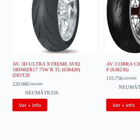
AV. 3D ULTRA XTREME AV82
AV. COBRA CH
180/60ZR17 75W R TL (638420)
F (638236)
(DOT20
155.75
€
239.00
€
220.06
€
344.00
€
NEUMÁT
NEUMÁTICOS
Ver + info
Ver + info