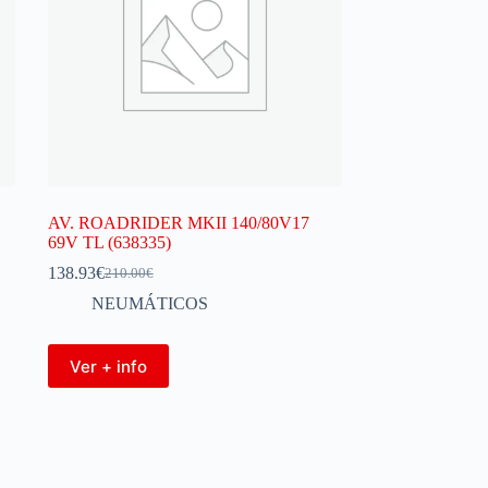
AV. ROADRIDER MKII 140/80V17
69V TL (638335)
138.93
€
210.00
€
NEUMÁTICOS
Ver + info