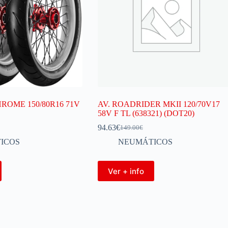
ROME 150/80R16 71V
AV. ROADRIDER MKII 120/70V17
58V F TL (638321) (DOT20)
94.63
€
149.00
€
ICOS
NEUMÁTICOS
Ver + info