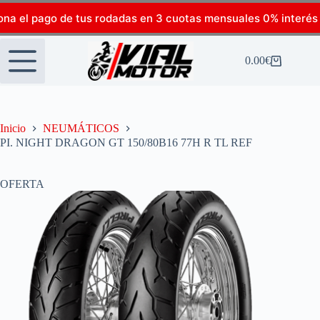
ona el pago de tus rodadas en 3 cuotas mensuales 0% interés
0.00
€
Inicio
NEUMÁTICOS
PI. NIGHT DRAGON GT 150/80B16 77H R TL REF
OFERTA