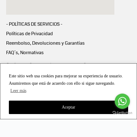
- POLÍTICAS DE SERVICIOS -
Políticas de Privacidad
Reembolso, Devoluciones y Garantías
FAQ´s, Normativas
Scalapay:
Compra ahora y paga en 3 cuotas
mensuales sin intereses
Este sitio web usa cookies para mejorar su experiencia de usuario.
Asumiremos que está de acuerdo con ello si sigue navegando.
Scalapay Política Privacidad
Leer más
Aceptar
Copyright © 2021 all rights reserved - Vialmotor