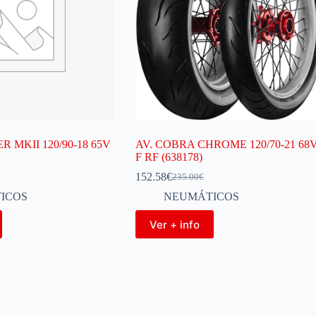
 MKII 120/90-18 65V
AV. COBRA CHROME 120/70-21 68
F RF (638178)
152.58
€
235.00
€
ICOS
NEUMÁTICOS
Ver + info