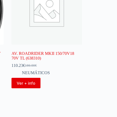
V
AV. ROADRIDER MKII 150/70V18
70V TL (638310)
110.23
€
186.00
€
NEUMÁTICOS
Ver + info