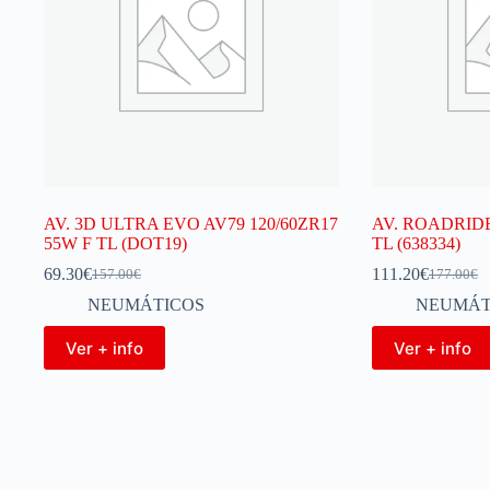
AV. 3D ULTRA EVO AV79 120/60ZR17
AV. ROADRIDER
55W F TL (DOT19)
TL (638334)
69.30
€
111.20
€
157.00
€
177.00
€
NEUMÁTICOS
NEUMÁT
Ver + info
Ver + info