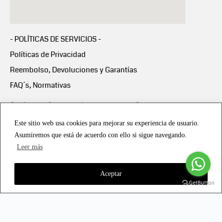
- POLÍTICAS DE SERVICIOS -
Políticas de Privacidad
Reembolso, Devoluciones y Garantías
FAQ´s, Normativas
Scalapay:
Compra ahora y paga en 3 cuotas
mensuales sin intereses
Este sitio web usa cookies para mejorar su experiencia de usuario.
Asumiremos que está de acuerdo con ello si sigue navegando.
Scalapay Política Privacidad
Leer más
Aceptar
Copyright © 2021 all rights reserved - Vialmotor