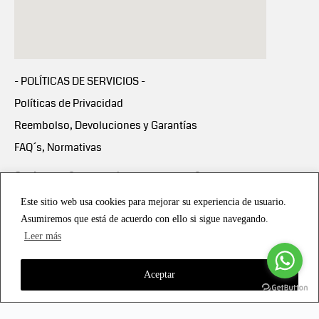
- POLÍTICAS DE SERVICIOS -
Políticas de Privacidad
Reembolso, Devoluciones y Garantías
FAQ´s, Normativas
Scalapay:
Compra ahora y paga en 3 cuotas
mensuales sin intereses
Este sitio web usa cookies para mejorar su experiencia de usuario.
Asumiremos que está de acuerdo con ello si sigue navegando.
Scalapay Política Privacidad
Leer más
Aceptar
Copyright © 2021 all rights reserved - Vialmotor