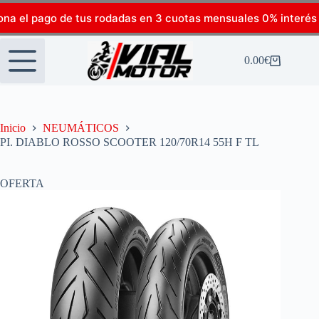
ona el pago de tus rodadas en 3 cuotas mensuales 0% interés
0.00
€
Inicio
NEUMÁTICOS
PI. DIABLO ROSSO SCOOTER 120/70R14 55H F TL
OFERTA