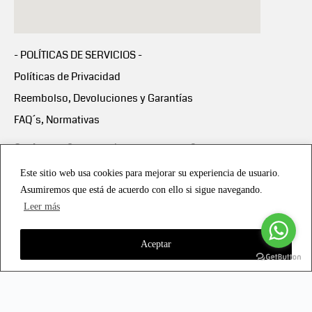
- POLÍTICAS DE SERVICIOS -
Políticas de Privacidad
Reembolso, Devoluciones y Garantías
FAQ´s, Normativas
Scalapay:
Compra ahora y paga en 3 cuotas
mensuales sin intereses
Este sitio web usa cookies para mejorar su experiencia de usuario.
Asumiremos que está de acuerdo con ello si sigue navegando.
Scalapay Política Privacidad
Leer más
Aceptar
Copyright © 2021 all rights reserved - Vialmotor