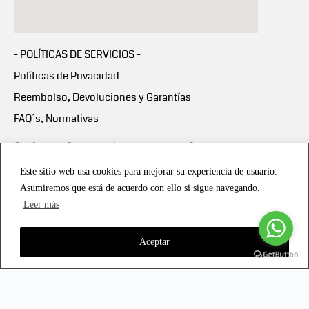
- POLÍTICAS DE SERVICIOS -
Políticas de Privacidad
Reembolso, Devoluciones y Garantías
FAQ´s, Normativas
Scalapay:
Compra ahora y paga en 3 cuotas
mensuales sin intereses
Este sitio web usa cookies para mejorar su experiencia de usuario.
Asumiremos que está de acuerdo con ello si sigue navegando.
Scalapay Política Privacidad
Leer más
Aceptar
Copyright © 2021 all rights reserved - Vialmotor