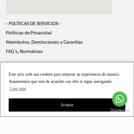
- POLÍTICAS DE SERVICIOS -
Políticas de Privacidad
Reembolso, Devoluciones y Garantías
FAQ´s, Normativas
Scalapay:
Compra ahora y paga en 3 cuotas
mensuales sin intereses
Este sitio web usa cookies para mejorar su experiencia de usuario.
Asumiremos que está de acuerdo con ello si sigue navegando.
Scalapay Política Privacidad
Leer más
Aceptar
Copyright © 2021 all rights reserved - Vialmotor