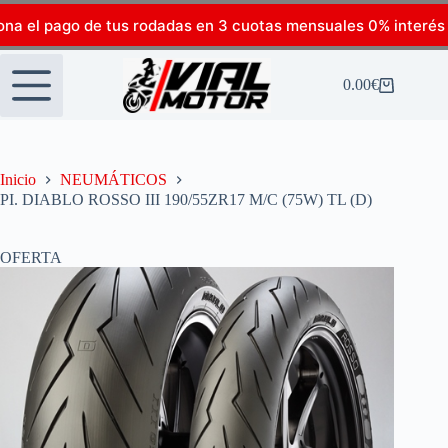
ona el pago de tus rodadas en 3 cuotas mensuales 0% interés
0.00
€
Inicio
NEUMÁTICOS
PI. DIABLO ROSSO III 190/55ZR17 M/C (75W) TL (D)
OFERTA