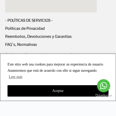
- POLÍTICAS DE SERVICIOS -
Políticas de Privacidad
Reembolso, Devoluciones y Garantías
FAQ´s, Normativas
Scalapay:
Compra ahora y paga en 3 cuotas
mensuales sin intereses
Este sitio web usa cookies para mejorar su experiencia de usuario.
Asumiremos que está de acuerdo con ello si sigue navegando.
Scalapay Política Privacidad
Leer más
Aceptar
Copyright © 2021 all rights reserved - Vialmotor