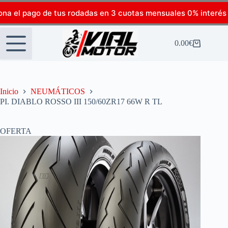
ona el pago de tus rodadas en 3 cuotas mensuales 0% interés
0.00
€
Inicio
NEUMÁTICOS
PI. DIABLO ROSSO III 150/60ZR17 66W R TL
OFERTA