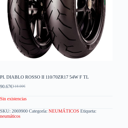
PI. DIABLO ROSSO II 110/70ZR17 54W F TL
90.67
€
118.00
€
Sin existencias
SKU:
2069900
Categoría:
NEUMÁTICOS
Etiqueta:
neumáticos