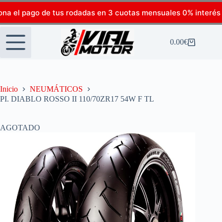
ona el pago de tus rodadas en 3 cuotas mensuales 0% interés
0.00
€
Inicio
NEUMÁTICOS
PI. DIABLO ROSSO II 110/70ZR17 54W F TL
AGOTADO