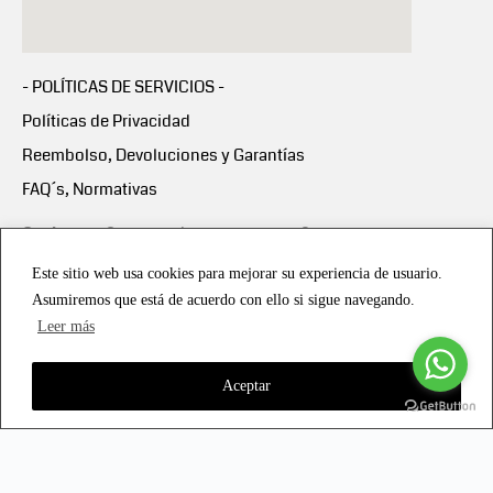
- POLÍTICAS DE SERVICIOS -
Políticas de Privacidad
Reembolso, Devoluciones y Garantías
FAQ´s, Normativas
Scalapay:
Compra ahora y paga en 3 cuotas
mensuales sin intereses
Este sitio web usa cookies para mejorar su experiencia de usuario.
Asumiremos que está de acuerdo con ello si sigue navegando.
Scalapay Política Privacidad
Leer más
Aceptar
Copyright © 2021 all rights reserved - Vialmotor