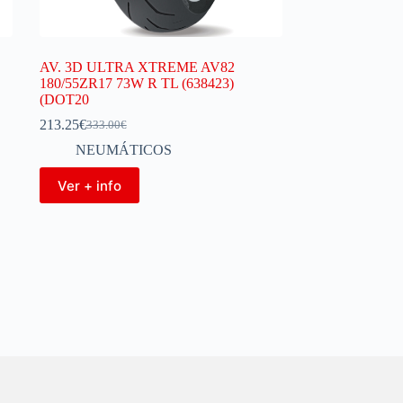
AV. 3D ULTRA XTREME AV82
180/55ZR17 73W R TL (638423)
(DOT20
213.25
€
333.00
€
NEUMÁTICOS
Ver + info