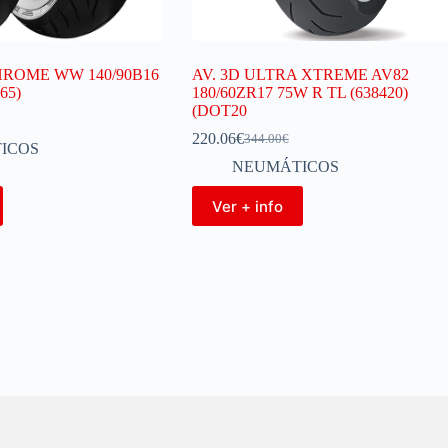
HROME WW 140/90B16
AV. 3D ULTRA XTREME AV82
65)
180/60ZR17 75W R TL (638420)
(DOT20
220.06
€
344.00
€
ICOS
NEUMÁTICOS
Ver + info