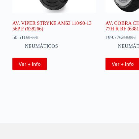
AV. VIPER STRYKE AM63 110/90-13
AV. COBRA C
56P F (638266)
77H R RF (6381
50.51
€
199.77
€
69.00
€
319.00
€
NEUMÁTICOS
NEUMÁT
Ver + info
Ver + info