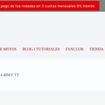
l pago de tus rodadas en 3 cuotas mensuales 0% interés
DE MOTOS
BLOG I TUTORIALES
FANCLUB
TIENDA
4 40M F TT