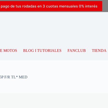
l pago de tus rodadas en 3 cuotas mensuales 0% interés
DE MOTOS
BLOG I TUTORIALES
FANCLUB
TIENDA
55P F/R TL* MED