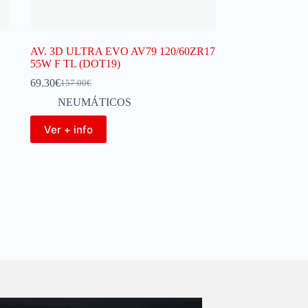
AV. 3D ULTRA EVO AV79 120/60ZR17
55W F TL (DOT19)
69.30
€
157.00
€
NEUMÁTICOS
Ver + info