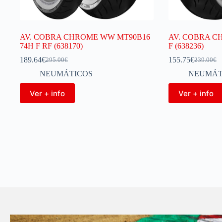
AV. COBRA CHROME WW MT90B16
AV. COBRA CH
74H F RF (638170)
F (638236)
189.64
€
155.75
€
295.00
€
239.00
€
NEUMÁTICOS
NEUMÁT
Ver + info
Ver + info