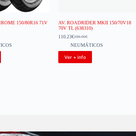
ROME 150/80R16 71V
AV. ROADRIDER MKII 150/70V18
70V TL (638310)
110.23
€
186.00
€
ICOS
NEUMÁTICOS
Ver + info