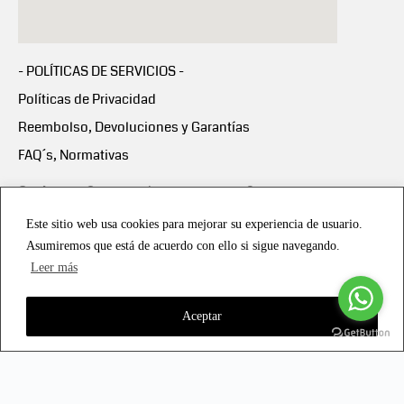
- POLÍTICAS DE SERVICIOS -
Políticas de Privacidad
Reembolso, Devoluciones y Garantías
FAQ´s, Normativas
Scalapay:
Compra ahora y paga en 3 cuotas
mensuales sin intereses
Este sitio web usa cookies para mejorar su experiencia de usuario.
Asumiremos que está de acuerdo con ello si sigue navegando.
Scalapay Política Privacidad
Leer más
Aceptar
Copyright © 2021 all rights reserved - Vialmotor