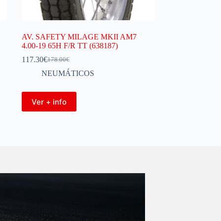
AV. SAFETY MILAGE MKII AM7
4.00-19 65H F/R TT (638187)
117.30
€
178.00
€
NEUMÁTICOS
Ver + info