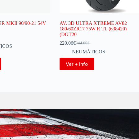
 MKII 90/90-21 54V
AV. 3D ULTRA XTREME AV82
180/60ZR17 75W R TL (638420)
(DOT20
220.06
€
344.00
€
ICOS
NEUMÁTICOS
Ver + info