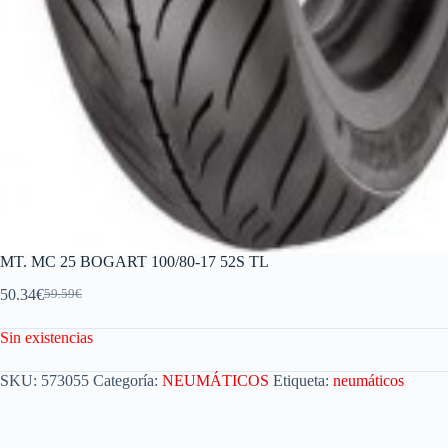
MT. MC 25 BOGART 100/80-17 52S TL
50.34
€
59.59
€
Sin existencias
SKU:
573055
Categoría:
NEUMÁTICOS
Etiqueta:
neumáticos