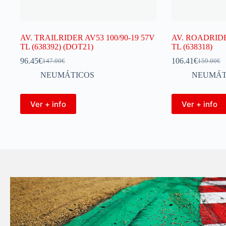
AV. TRAILRIDER AV53 100/90-19 57V
AV. ROADRIDER
TL (638392) (DOT21)
TL (638318)
96.45
€
106.41
€
147.00
€
159.00
€
NEUMÁTICOS
NEUMÁT
Ver + info
Ver + info