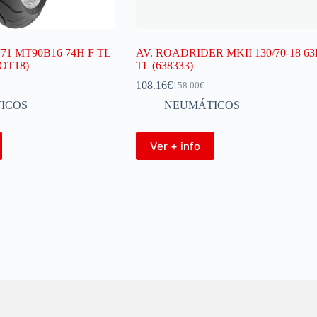
71 MT90B16 74H F TL
AV. ROADRIDER MKII 130/70-18 6
OT18)
TL (638333)
108.16
€
158.00
€
ICOS
NEUMÁTICOS
Ver + info