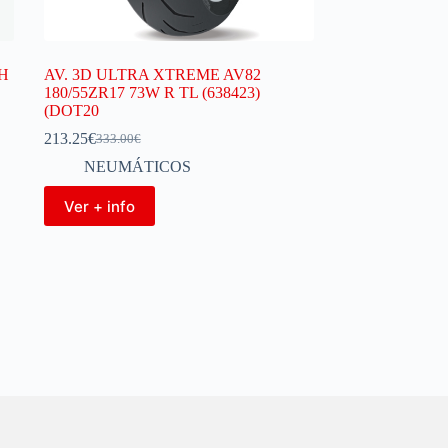
3H
AV. 3D ULTRA XTREME AV82
180/55ZR17 73W R TL (638423)
(DOT20
213.25
€
333.00
€
NEUMÁTICOS
Ver + info