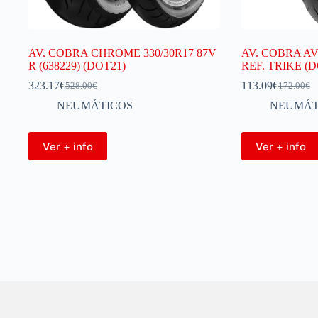
AV. COBRA CHROME 330/30R17 87V
AV. COBRA AV
R (638229) (DOT21)
REF. TRIKE (D
323.17
€
113.09
€
528.00
€
172.00
€
NEUMÁTICOS
NEUMÁT
Ver + info
Ver + info