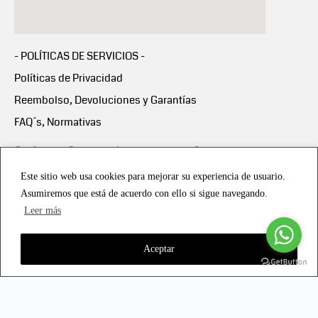
- POLÍTICAS DE SERVICIOS -
Políticas de Privacidad
Reembolso, Devoluciones y Garantías
FAQ´s, Normativas
Scalapay:
Compra ahora y paga en 3 cuotas
mensuales sin intereses
Este sitio web usa cookies para mejorar su experiencia de usuario.
Asumiremos que está de acuerdo con ello si sigue navegando.
Scalapay Política Privacidad
Leer más
Aceptar
Copyright © 2021 all rights reserved - Vialmotor