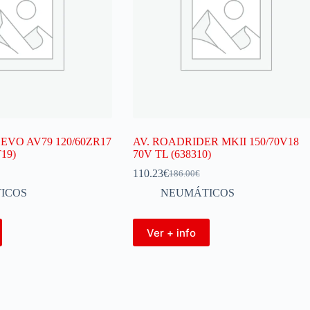
 EVO AV79 120/60ZR17
AV. ROADRIDER MKII 150/70V18
19)
70V TL (638310)
110.23
€
186.00
€
ICOS
NEUMÁTICOS
Ver + info