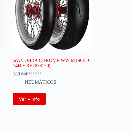
AV. COBRA CHROME WW MT90B16
74H F RF (638170)
189.64
€
295.00
€
NEUMÁTICOS
Ver + info