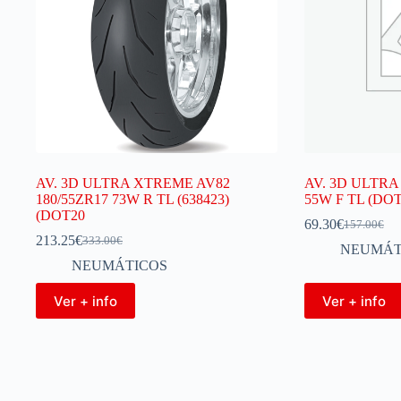
AV. 3D ULTRA XTREME AV82
AV. 3D ULTRA
180/55ZR17 73W R TL (638423)
55W F TL (DOT
(DOT20
69.30
€
157.00
€
213.25
€
333.00
€
NEUMÁT
NEUMÁTICOS
Ver + info
Ver + info