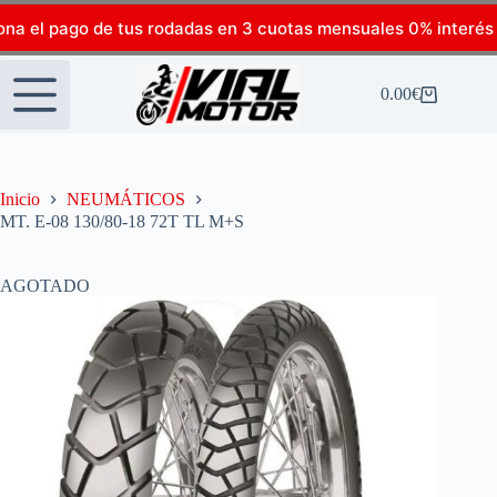
ona el pago de tus rodadas en 3 cuotas mensuales 0% interés
0.00
€
Inicio
NEUMÁTICOS
MT. E-08 130/80-18 72T TL M+S
AGOTADO