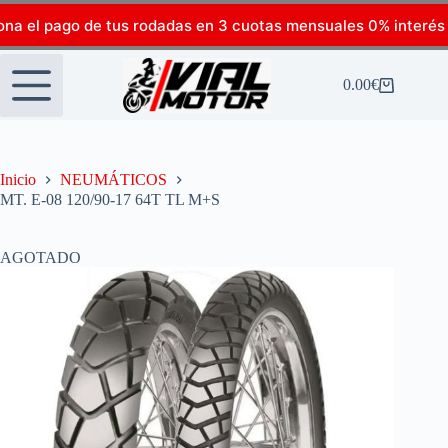
ona el pago de tus rodadas en 3 cuotas mensuales 0% interés
0.00
€
Inicio
NEUMÁTICOS
MT. E-08 120/90-17 64T TL M+S
AGOTADO