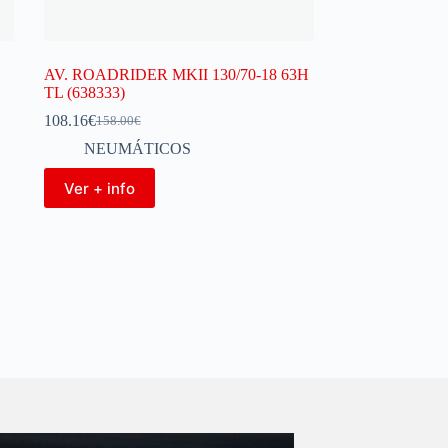
AV. ROADRIDER MKII 130/70-18 63H
TL (638333)
108.16
€
158.00
€
NEUMÁTICOS
Ver + info