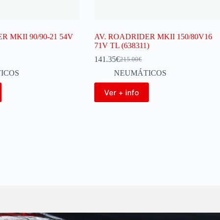
 MKII 90/90-21 54V
AV. ROADRIDER MKII 150/80V16
71V TL (638311)
141.35
€
215.00
€
ICOS
NEUMÁTICOS
Ver + info