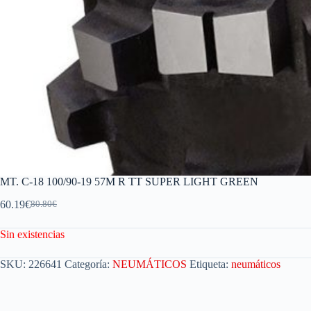
MT. C-18 100/90-19 57M R TT SUPER LIGHT GREEN
60.19
€
80.80
€
Sin existencias
SKU:
226641
Categoría:
NEUMÁTICOS
Etiqueta:
neumáticos