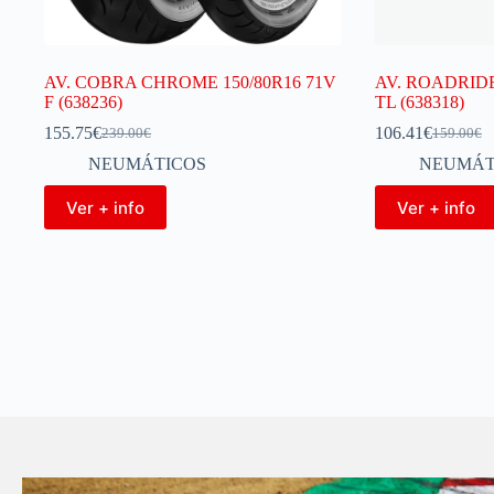
AV. COBRA CHROME 150/80R16 71V
AV. ROADRIDER
F (638236)
TL (638318)
155.75
€
106.41
€
239.00
€
159.00
€
NEUMÁTICOS
NEUMÁT
Ver + info
Ver + info