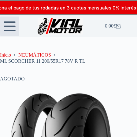
ona el pago de tus rodadas en 3 cuotas mensuales 0% interés
0.00
€
Inicio
NEUMÁTICOS
MI. SCORCHER 11 200/55R17 78V R TL
AGOTADO