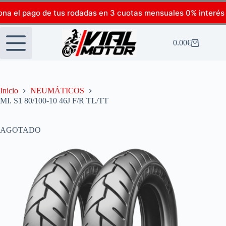
ona el pago de tus rodadas en 3 cuotas mensuales 0% interés
0.00
€
Inicio
NEUMÁTICOS
MI. S1 80/100-10 46J F/R TL/TT
AGOTADO