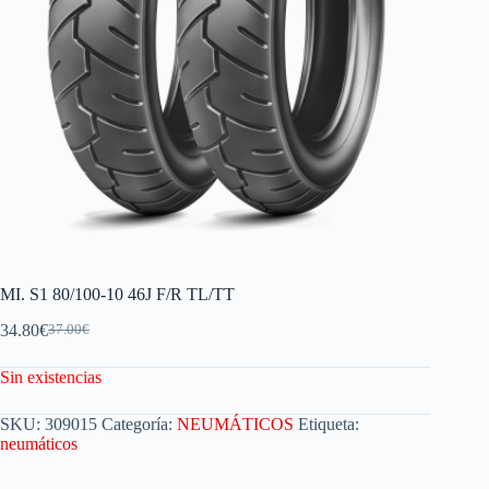
MI. S1 80/100-10 46J F/R TL/TT
34.80
€
37.00
€
Sin existencias
SKU:
309015
Categoría:
NEUMÁTICOS
Etiqueta:
neumáticos