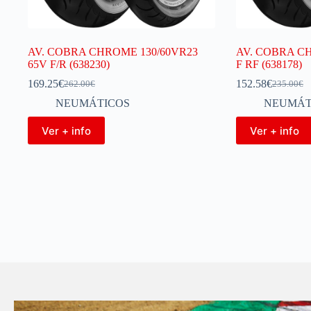
AV. COBRA CHROME 130/60VR23
AV. COBRA CH
65V F/R (638230)
F RF (638178)
169.25
€
152.58
€
262.00
€
235.00
€
NEUMÁTICOS
NEUMÁT
Ver + info
Ver + info