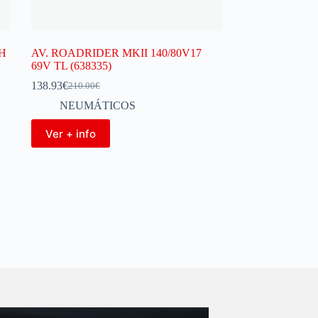
3H
AV. ROADRIDER MKII 140/80V17
69V TL (638335)
138.93
€
210.00
€
NEUMÁTICOS
Ver + info