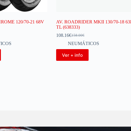
ROME 120/70-21 68V
AV. ROADRIDER MKII 130/70-18 6
TL (638333)
108.16
€
158.00
€
ICOS
NEUMÁTICOS
Ver + info