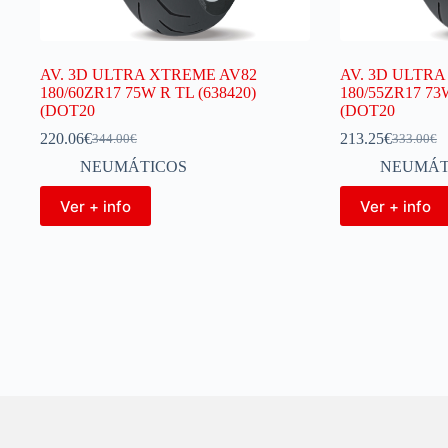
AV. 3D ULTRA XTREME AV82
AV. 3D ULTR
180/60ZR17 75W R TL (638420)
180/55ZR17 73W
(DOT20
(DOT20
220.06
€
213.25
€
344.00
€
333.00
€
NEUMÁTICOS
NEUMÁT
Ver + info
Ver + info