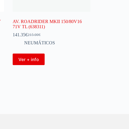
V
AV. ROADRIDER MKII 150/80V16
71V TL (638311)
141.35
€
215.00
€
NEUMÁTICOS
Ver + info