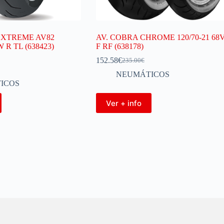
A XTREME AV82
AV. COBRA CHROME 120/70-21 68
 R TL (638423)
F RF (638178)
152.58
€
235.00
€
NEUMÁTICOS
ICOS
Ver + info