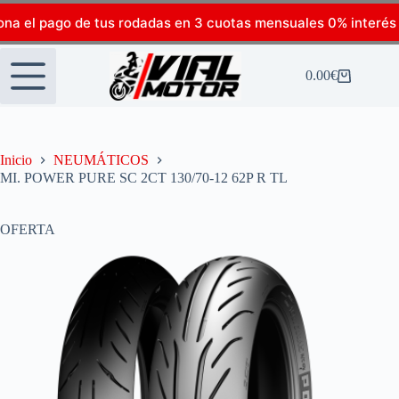
ona el pago de tus rodadas en 3 cuotas mensuales 0% interés
0.00
€
Inicio
NEUMÁTICOS
MI. POWER PURE SC 2CT 130/70-12 62P R TL
OFERTA