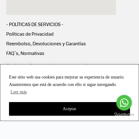
- POLÍTICAS DE SERVICIOS -
Políticas de Privacidad
Reembolso, Devoluciones y Garantías
FAQ´s, Normativas
Scalapay:
Compra ahora y paga en 3 cuotas
mensuales sin intereses
Este sitio web usa cookies para mejorar su experiencia de usuario.
Asumiremos que está de acuerdo con ello si sigue navegando.
Scalapay Política Privacidad
Leer más
Aceptar
Copyright © 2021 all rights reserved - Vialmotor