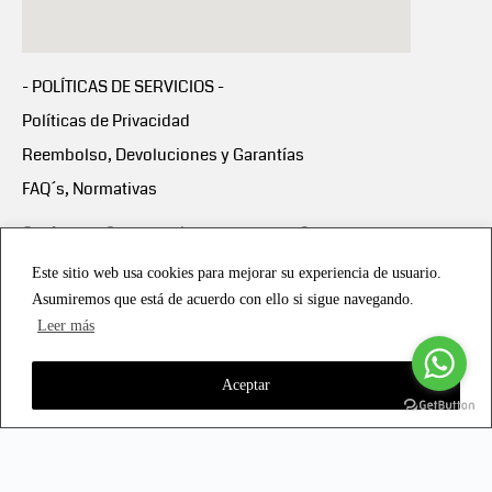
- POLÍTICAS DE SERVICIOS -
Políticas de Privacidad
Reembolso, Devoluciones y Garantías
FAQ´s, Normativas
Scalapay:
Compra ahora y paga en 3 cuotas
mensuales sin intereses
Este sitio web usa cookies para mejorar su experiencia de usuario.
Asumiremos que está de acuerdo con ello si sigue navegando.
Scalapay Política Privacidad
Leer más
Aceptar
Copyright © 2021 all rights reserved - Vialmotor