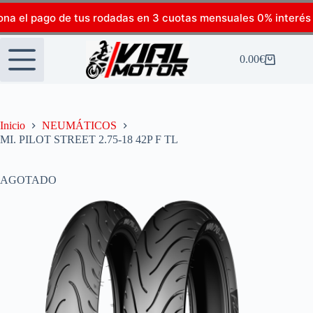
ona el pago de tus rodadas en 3 cuotas mensuales 0% interés
0.00
€
Inicio
NEUMÁTICOS
MI. PILOT STREET 2.75-18 42P F TL
AGOTADO