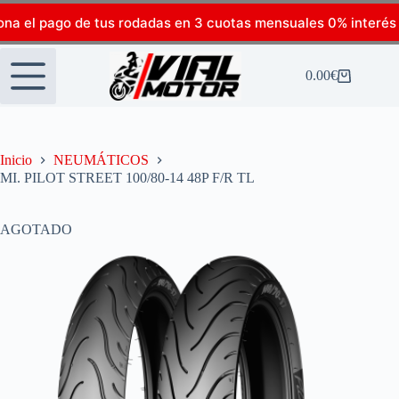
ona el pago de tus rodadas en 3 cuotas mensuales 0% interés
0.00
€
Inicio
NEUMÁTICOS
MI. PILOT STREET 100/80-14 48P F/R TL
AGOTADO