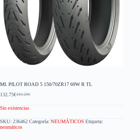
MI. PILOT ROAD 5 150/70ZR17 69W R TL
132.75
€
183.20
€
Sin existencias
SKU:
236462
Categoría:
NEUMÁTICOS
Etiqueta:
neumáticos