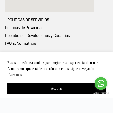
- POLÍTICAS DE SERVICIOS -
Políticas de Privacidad
Reembolso, Devoluciones y Garantías
FAQ´s, Normativas
Scalapay:
Compra ahora y paga en 3 cuotas
mensuales sin intereses
Este sitio web usa cookies para mejorar su experiencia de usuario.
Asumiremos que está de acuerdo con ello si sigue navegando.
Scalapay Política Privacidad
Leer más
Aceptar
Copyright © 2021 all rights reserved - Vialmotor