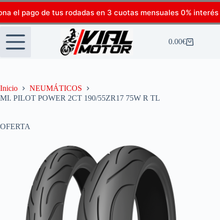
ona el pago de tus rodadas en 3 cuotas mensuales 0% interés
0.00
€
Inicio
NEUMÁTICOS
MI. PILOT POWER 2CT 190/55ZR17 75W R TL
OFERTA