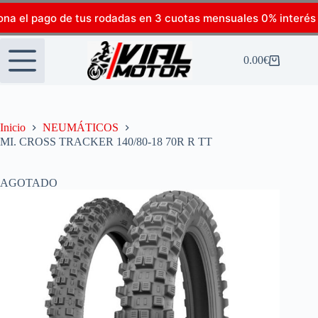
ona el pago de tus rodadas en 3 cuotas mensuales 0% interés
0.00
€
Inicio
NEUMÁTICOS
MI. CROSS TRACKER 140/80-18 70R R TT
AGOTADO