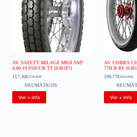
AV. SAFETY MILAGE MKII AM7
AV. COBRA C
4.00-19 65H F/R TT (638187)
77H R RF (6381
117.30
€
199.77
€
178.00
€
319.00
€
NEUMÁTICOS
NEUMÁT
Ver + info
Ver + info