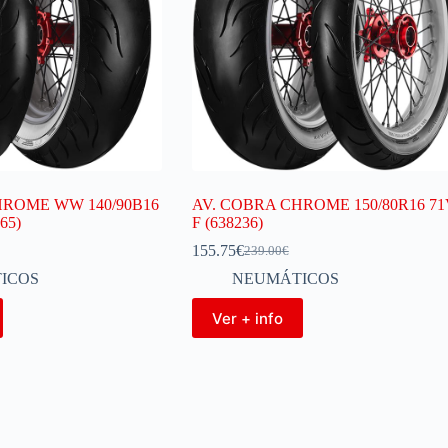
HROME WW 140/90B16
AV. COBRA CHROME 150/80R16 71
65)
F (638236)
155.75
€
239.00
€
ICOS
NEUMÁTICOS
Ver + info