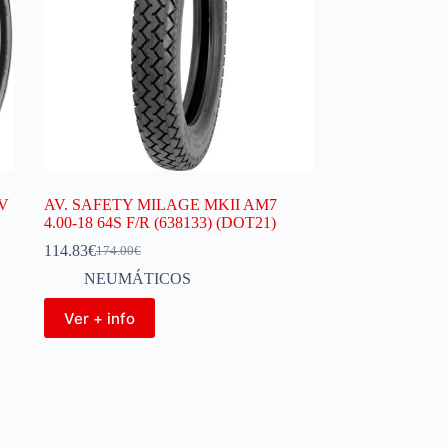
V
AV. SAFETY MILAGE MKII AM7
4.00-18 64S F/R (638133) (DOT21)
114.83
€
174.00
€
NEUMÁTICOS
Ver + info