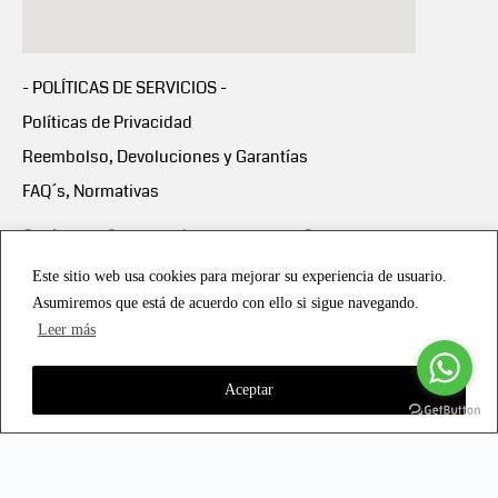
- POLÍTICAS DE SERVICIOS -
Políticas de Privacidad
Reembolso, Devoluciones y Garantías
FAQ´s, Normativas
Scalapay:
Compra ahora y paga en 3 cuotas
mensuales sin intereses
Este sitio web usa cookies para mejorar su experiencia de usuario.
Asumiremos que está de acuerdo con ello si sigue navegando.
Scalapay Política Privacidad
Leer más
Aceptar
Copyright © 2021 all rights reserved - Vialmotor