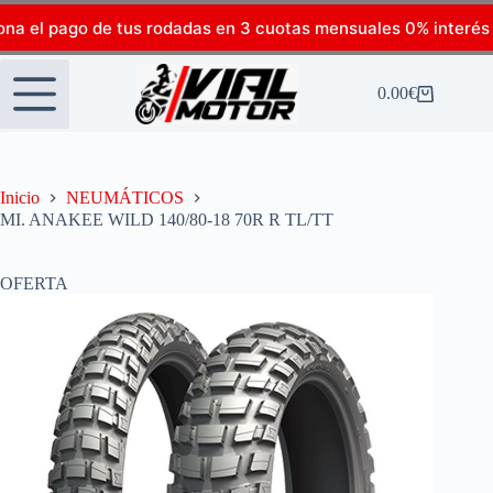
ona el pago de tus rodadas en 3 cuotas mensuales 0% interés
0.00
€
Inicio
NEUMÁTICOS
MI. ANAKEE WILD 140/80-18 70R R TL/TT
OFERTA