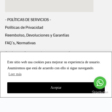
- POLÍTICAS DE SERVICIOS -
Políticas de Privacidad
Reembolso, Devoluciones y Garantías
FAQ´s, Normativas
Scalapay:
Compra ahora y paga en 3 cuotas
mensuales sin intereses
Este sitio web usa cookies para mejorar su experiencia de usuario.
Asumiremos que está de acuerdo con ello si sigue navegando.
Scalapay Política Privacidad
Leer más
Aceptar
Copyright © 2021 all rights reserved - Vialmotor