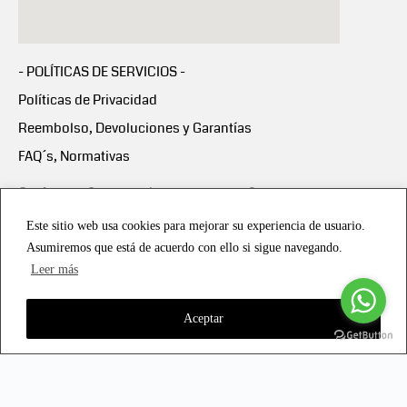
- POLÍTICAS DE SERVICIOS -
Políticas de Privacidad
Reembolso, Devoluciones y Garantías
FAQ´s, Normativas
Scalapay:
Compra ahora y paga en 3 cuotas
mensuales sin intereses
Este sitio web usa cookies para mejorar su experiencia de usuario.
Asumiremos que está de acuerdo con ello si sigue navegando.
Scalapay Política Privacidad
Leer más
Aceptar
Copyright © 2021 all rights reserved - Vialmotor