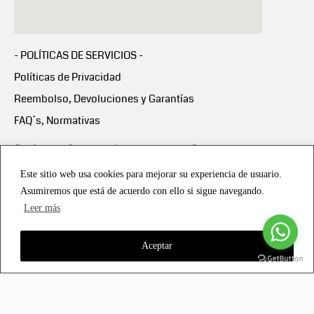
- POLÍTICAS DE SERVICIOS -
Políticas de Privacidad
Reembolso, Devoluciones y Garantías
FAQ´s, Normativas
Scalapay:
Compra ahora y paga en 3 cuotas
mensuales sin intereses
Este sitio web usa cookies para mejorar su experiencia de usuario.
Asumiremos que está de acuerdo con ello si sigue navegando.
Scalapay Política Privacidad
Leer más
Aceptar
Copyright © 2021 all rights reserved - Vialmotor