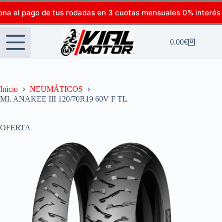
ona el pago de tus rodadas en 3 cuotas mensuales 0% interés
0.00
€
Inicio
NEUMÁTICOS
MI. ANAKEE III 120/70R19 60V F TL
OFERTA