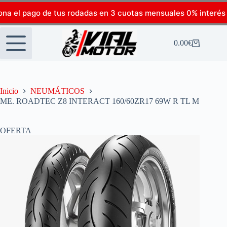
ona el pago de tus rodadas en 3 cuotas mensuales 0% interés
0.00
€
Inicio
NEUMÁTICOS
ME. ROADTEC Z8 INTERACT 160/60ZR17 69W R TL M
OFERTA