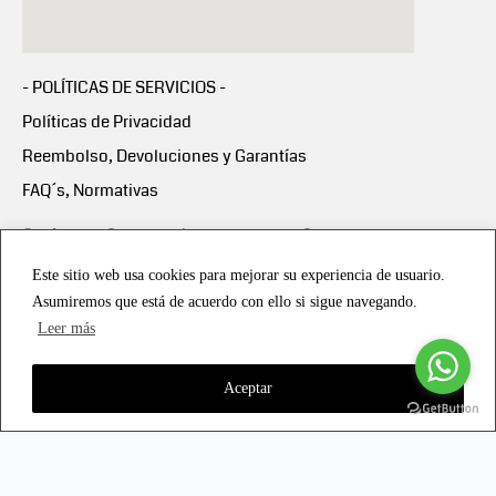
- POLÍTICAS DE SERVICIOS -
Políticas de Privacidad
Reembolso, Devoluciones y Garantías
FAQ´s, Normativas
Scalapay:
Compra ahora y paga en 3 cuotas
mensuales sin intereses
Este sitio web usa cookies para mejorar su experiencia de usuario.
Asumiremos que está de acuerdo con ello si sigue navegando.
Scalapay Política Privacidad
Leer más
Aceptar
Copyright © 2021 all rights reserved - Vialmotor