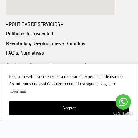
- POLÍTICAS DE SERVICIOS -
Políticas de Privacidad
Reembolso, Devoluciones y Garantías
FAQ´s, Normativas
Scalapay:
Compra ahora y paga en 3 cuotas
mensuales sin intereses
Este sitio web usa cookies para mejorar su experiencia de usuario.
Asumiremos que está de acuerdo con ello si sigue navegando.
Scalapay Política Privacidad
Leer más
Aceptar
Copyright © 2021 all rights reserved - Vialmotor