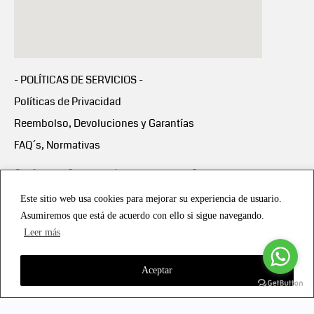
- POLÍTICAS DE SERVICIOS -
Políticas de Privacidad
Reembolso, Devoluciones y Garantías
FAQ´s, Normativas
Scalapay:
Compra ahora y paga en 3 cuotas
mensuales sin intereses
Este sitio web usa cookies para mejorar su experiencia de usuario.
Asumiremos que está de acuerdo con ello si sigue navegando.
Scalapay Política Privacidad
Leer más
Aceptar
Copyright © 2021 all rights reserved - Vialmotor