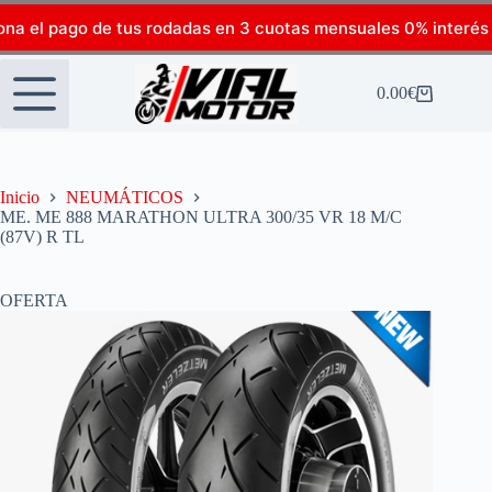
ona el pago de tus rodadas en 3 cuotas mensuales 0% interés
0.00
€
Inicio
NEUMÁTICOS
ME. ME 888 MARATHON ULTRA 300/35 VR 18 M/C
(87V) R TL
OFERTA