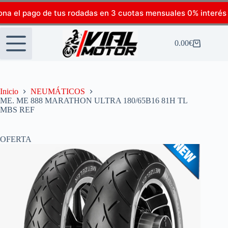
ona el pago de tus rodadas en 3 cuotas mensuales 0% interés
0.00
€
Inicio
NEUMÁTICOS
ME. ME 888 MARATHON ULTRA 180/65B16 81H TL
MBS REF
OFERTA