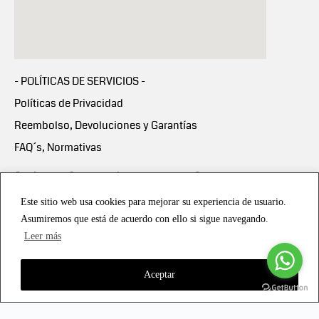
- POLÍTICAS DE SERVICIOS -
Políticas de Privacidad
Reembolso, Devoluciones y Garantías
FAQ´s, Normativas
Scalapay:
Compra ahora y paga en 3 cuotas
mensuales sin intereses
Este sitio web usa cookies para mejorar su experiencia de usuario.
Asumiremos que está de acuerdo con ello si sigue navegando.
Scalapay Política Privacidad
Leer más
Aceptar
Copyright © 2021 all rights reserved - Vialmotor