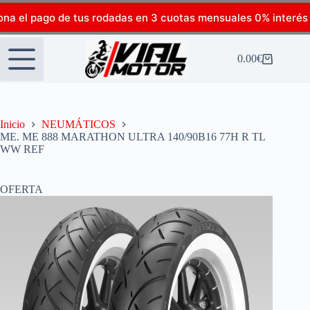
ona el pago de tus rodadas en 3 cuotas mensuales 0% interés
0.00
€
Inicio
NEUMÁTICOS
ME. ME 888 MARATHON ULTRA 140/90B16 77H R TL
WW REF
OFERTA