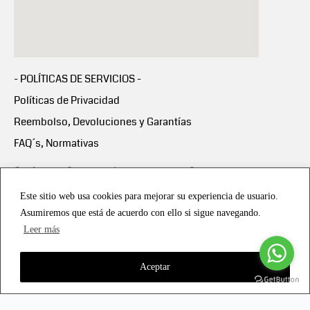
- POLÍTICAS DE SERVICIOS -
Políticas de Privacidad
Reembolso, Devoluciones y Garantías
FAQ´s, Normativas
Scalapay:
Compra ahora y paga en 3 cuotas
mensuales sin intereses
Este sitio web usa cookies para mejorar su experiencia de usuario.
Asumiremos que está de acuerdo con ello si sigue navegando.
Scalapay Política Privacidad
Leer más
Aceptar
Copyright © 2021 all rights reserved - Vialmotor