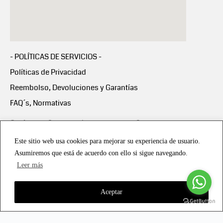
- POLÍTICAS DE SERVICIOS -
Políticas de Privacidad
Reembolso, Devoluciones y Garantías
FAQ´s, Normativas
Scalapay:
Compra ahora y paga en 3 cuotas
mensuales sin intereses
Este sitio web usa cookies para mejorar su experiencia de usuario.
Asumiremos que está de acuerdo con ello si sigue navegando.
Scalapay Política Privacidad
Leer más
Aceptar
Copyright © 2021 all rights reserved - Vialmotor