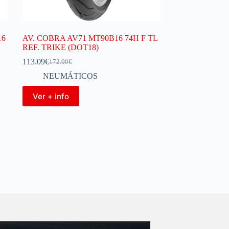
16
AV. COBRA AV71 MT90B16 74H F TL
REF. TRIKE (DOT18)
113.09
€
172.00
€
NEUMÁTICOS
Ver + info