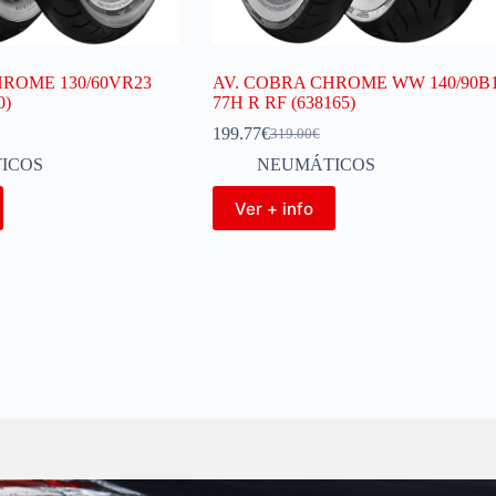
HROME 130/60VR23
AV. COBRA CHROME WW 140/90B
0)
77H R RF (638165)
199.77
€
319.00
€
ICOS
NEUMÁTICOS
Ver + info