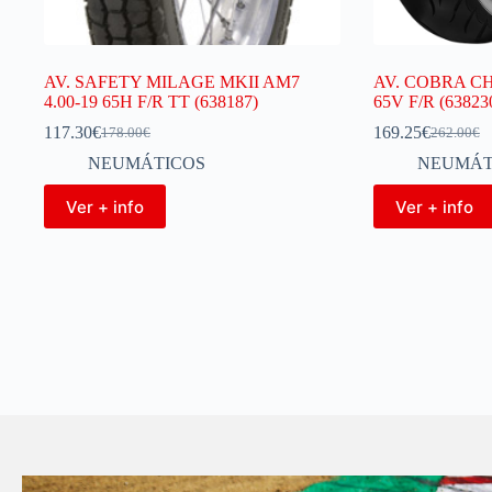
AV. SAFETY MILAGE MKII AM7
AV. COBRA C
4.00-19 65H F/R TT (638187)
65V F/R (63823
117.30
€
169.25
€
178.00
€
262.00
€
NEUMÁTICOS
NEUMÁT
Ver + info
Ver + info