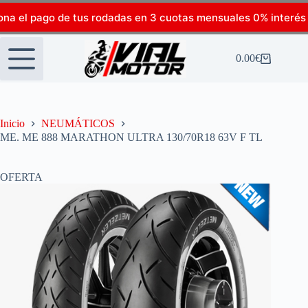
ona el pago de tus rodadas en 3 cuotas mensuales 0% interés
0.00
€
Inicio
NEUMÁTICOS
ME. ME 888 MARATHON ULTRA 130/70R18 63V F TL
OFERTA