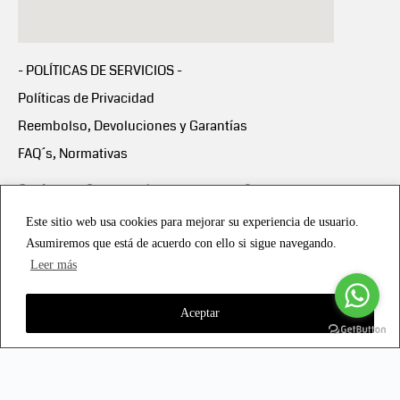
- POLÍTICAS DE SERVICIOS -
Políticas de Privacidad
Reembolso, Devoluciones y Garantías
FAQ´s, Normativas
Scalapay:
Compra ahora y paga en 3 cuotas
mensuales sin intereses
Este sitio web usa cookies para mejorar su experiencia de usuario.
Asumiremos que está de acuerdo con ello si sigue navegando.
Scalapay Política Privacidad
Leer más
Aceptar
Copyright © 2021 all rights reserved - Vialmotor